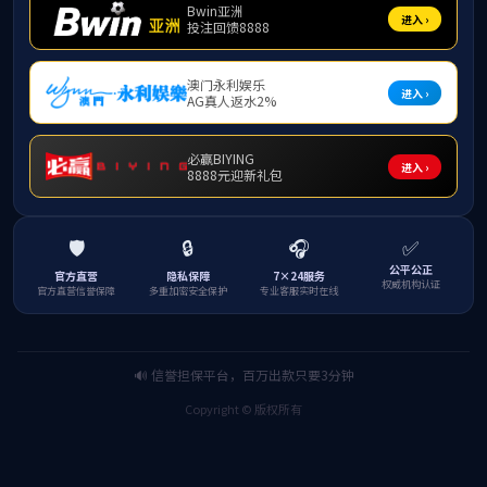
ylzz线路检测2025-2026学年第二学期普通本...
03-04
第
党建动态
MORE+
双院协同聚合力,精准帮扶促成长丨数学与统计...
01-04
20
全国教育大会
10-01
国际课程
【系列报道之一】薪火相传、丹心育人——耿济
06-06
20
ylzz线路检测召开全体党员大会暨党纪学习...
05-22
国家
跟着总书记学纪律建设
04-26
图与组合
我院召开2024年全面从严治党暨安全稳定工作...
04-19
国家