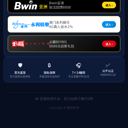
作遴选小
公示
公
联
联系
附件【
ylzz线路检测
学校首页
|
联系我们
学院地址：海南省海口市人民大道58号yl12311线路检测6号楼
版权所有：ylzz线路检测-首页