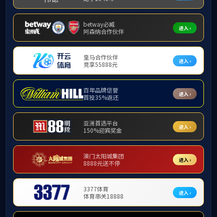
ylzz永利总站
工会
党建动态
ylz
学习园地
学校