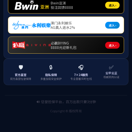
yl1
工会工作
首页
ylzz线路检测
学校首页
|
联系我们