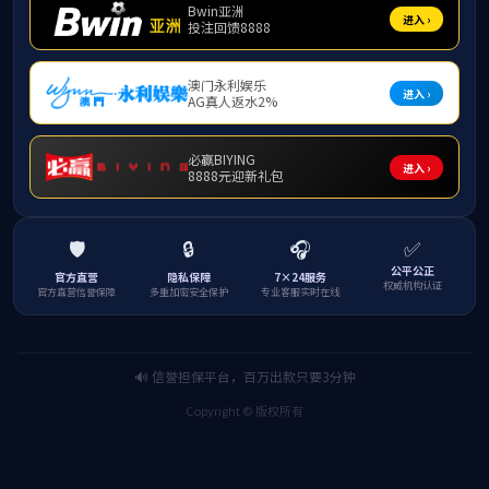
工会工作
4月
章文
参
蔡
学院工
中做出
杨
师，积
议。