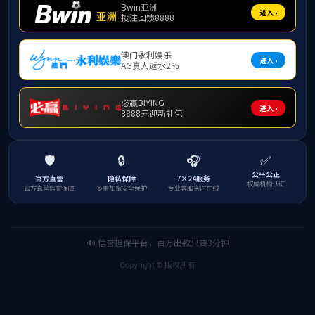
获数学类
级土木
平。