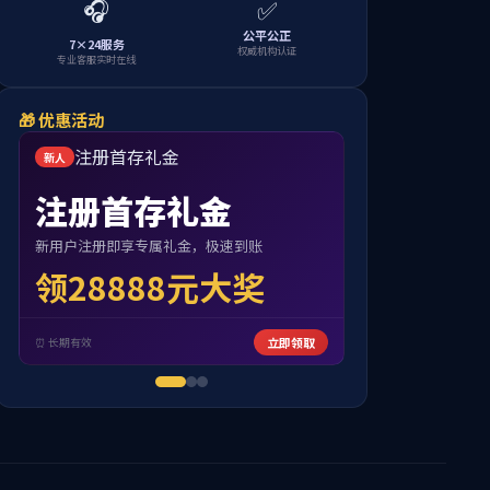
当前位置:
首页
>>
师资力量
>>
荣休教师
会师
09:24 点击：[
0
]