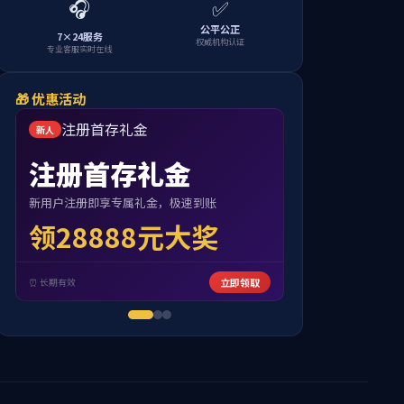
当前位置:
首页
>>
师资力量
>>
基础数学系
>>
副教授
怡敏
11:21 点击：[
0
]