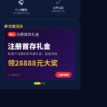
当前位置:
首页
>>
师资力量
>>
基础数学系
>>
教授
导 硕导）
09:06 点击：[
0
]