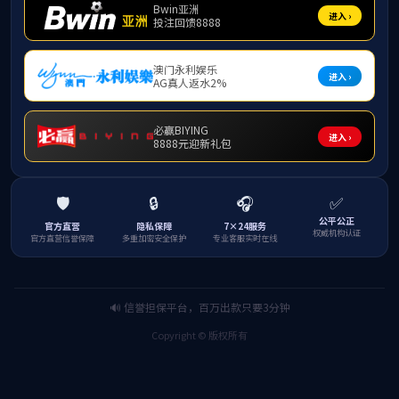
科研成果
学术讲座
近
nonlinear
（
SVM