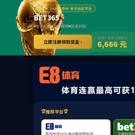
首页
学院概况
师资力量