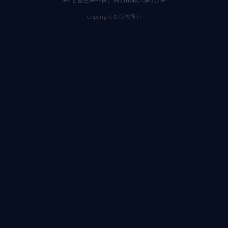
学习）模型与统计算法，针对复杂数据进行有效建模包括时空数
学数据的拓扑数据分析等。团队近五年获得包括国家级科研项目在内
位要求
一级学科：统计学、数学、计算机科学与技术
二级学科：概率统计、统计学、应用数学、计算数学、计算机应
专业（方向）：机器学习、应用统计、运筹优化、统计优化、计
拟引进人才专业（方向）要求：机器学习、应用统计、优化计算
其他要求：面向海内外公开招聘若干名团队成员，包括优秀博士
过高水平论文，应聘者能够遵循团队管理规范，具备独立开展高