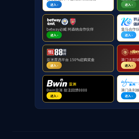
教学科研
科研
科研平台
科研团队
团